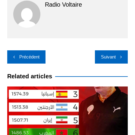
Radio Voltaire
Navigation
Précédent
Suivant
de
l’article
Related articles