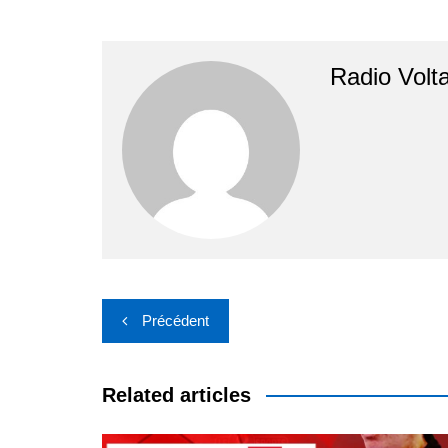
Radio Volta
Navigation
Précédent
de
l’article
Related articles