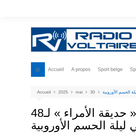
Aller
au
contenu
Accueil
A propos
Sport belge
Sp
Accueil
2025
mai
30
باريس سان جيرمان يفتح « حديقة الأمراء » لـ48
يلة الحسم الأوروبية