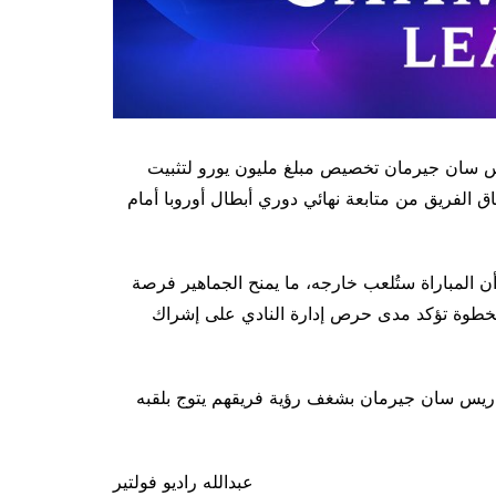
س سان جيرمان تخصيص مبلغ مليون يورو لتثبيت
الفريق من متابعة نهائي دوري أبطال أوروبا أمام
ل الملعب، رغم أن المباراة ستُلعب خارجه، ما يمنح الجماهير فرصة
الخطوة تؤكد مدى حرص إدارة النادي على إشراك
 باريس سان جيرمان بشغف رؤية فريقهم يتوج بلقبه
عبدالله راديو فولتير