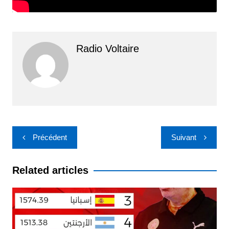
Radio Voltaire
Navigation
Précédent
Suivant
de
l’article
Related articles