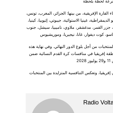
نياً من مختلف أنحاء القارة الإفريقية، من بينها: الجزائر، المغرب، تونس،
يمقراطية، غينيا الاستوائية، جيبوتي، إثيوبيا، كينيا،
انا، جزر القمر، مدغشقر، ملاوي، ناميبيا، سيشل، جنوب
نتخبات من أجل بلوغ الدور النهائي. وفي نهاية هذه
نطقة إفريقيا في منافسات كرة القدم النسائية ضمن
فريقيا، وتعكس التنافسية المتزايدة بين المنتخبات
Radio Volta