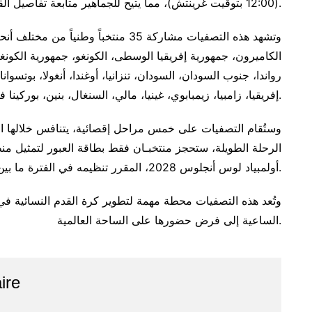
(12:00 بتوقيت غرينتش)، مما يتيح للجماهير متابعة تفاصيل القرعة لحظة بلحظة.
وتشهد هذه التصفيات مشاركة 35 منتخباً وط
الكاميرون، جمهورية إفريقيا الوسطى، الكونغو، جمهورية الكونغو الد
رواندا، جنوب السودان، السودان، تنزانيا، أوغندا، أنغولا، بوتسو
إفريقيا، زامبيا، زيمبابوي، غينيا، مالي، السنغال، بنين، بوركينا فاسو، كوت ديفوار، غانا، نيجيريا، وموريشيوس.
وستُقام التصفيات على خمس مراحل إقصائية، يتنافس خلالها الم
الرحلة الطويلة، ستحجز منتخبـان فقط بطاقة العبور لتمثيل م
أولمبياد لوس أنجلوس 2028، المقرر تنظيمه في الفترة ما بين 11 و29 يوليوز 2028.
وتُعد هذه التصفيات محطة مهمة لتطوير كرة القدم النسائية في إ
الساعية إلى فرض حضورها على الساحة العالمية.
ire