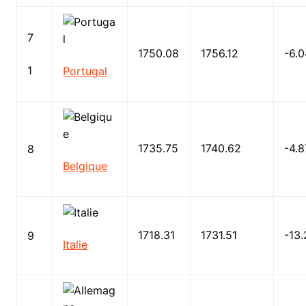
7
1750.08
1756.12
-6.0
1
Portugal
1735.75
1740.62
-4.8
8
Belgique
1718.31
1731.51
-13.
9
Italie