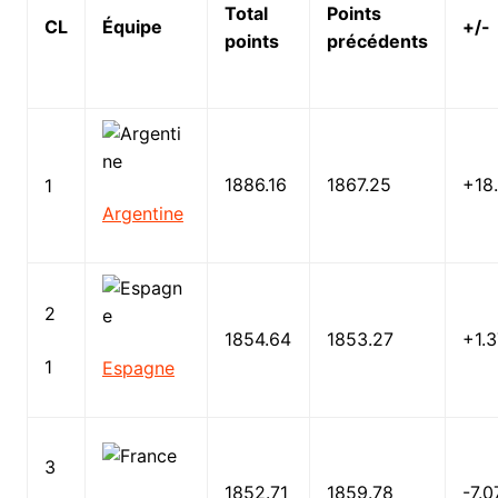
Total
Points
CL
Équipe
+/-
points
précédents
1886.16
1867.25
+18
1
Argentine
2
1854.64
1853.27
+1.3
1
Espagne
3
1852.71
1859.78
-7.0