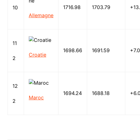
1716.98
1703.79
+13.
10
Allemagne
11
1698.66
1691.59
+7.
Croatie
2
12
1694.24
1688.18
+6.
Maroc
2