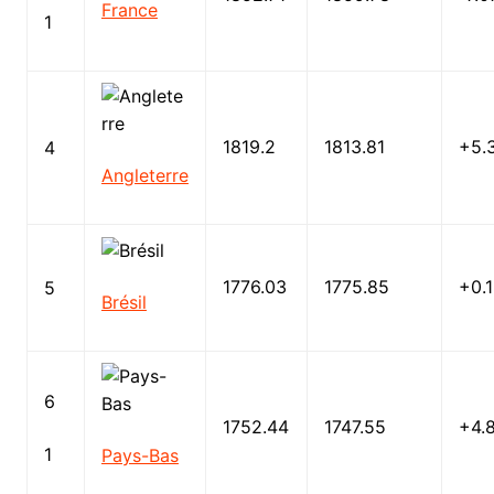
France
1
1819.2
1813.81
+5.
4
Angleterre
1776.03
1775.85
+0.
5
Brésil
6
1752.44
1747.55
+4.
1
Pays-Bas