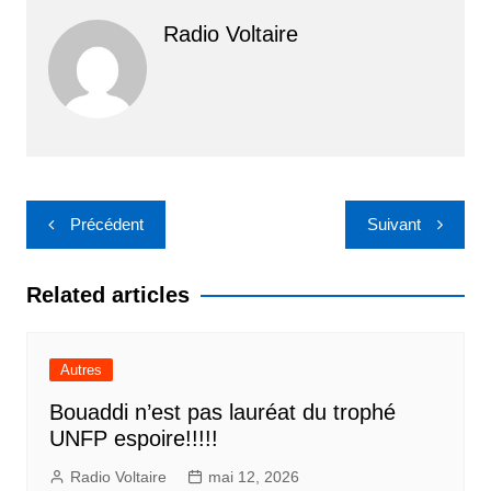
Radio Voltaire
Navigation
Précédent
Suivant
de
l’article
Related articles
Autres
Bouaddi n’est pas lauréat du trophé
UNFP espoire!!!!!
Radio Voltaire
mai 12, 2026