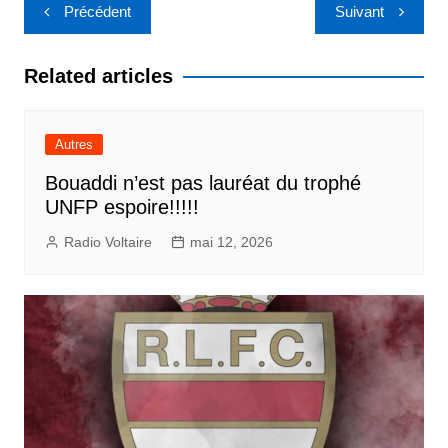
Navigation
Précédent
Suivant
de
l’article
Related articles
Autres
Bouaddi n’est pas lauréat du trophé
UNFP espoire!!!!!
Radio Voltaire
mai 12, 2026