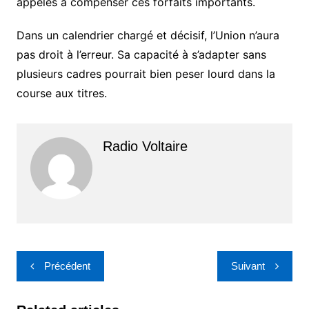
appelés à compenser ces forfaits importants.
Dans un calendrier chargé et décisif, l’Union n’aura
pas droit à l’erreur. Sa capacité à s’adapter sans
plusieurs cadres pourrait bien peser lourd dans la
course aux titres.
Radio Voltaire
Navigation
Précédent
Suivant
de
l’article